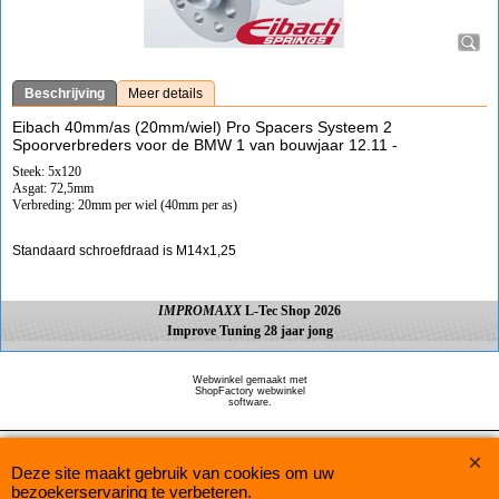
Beschrijving
Meer details
Eibach 40mm/as (20mm/wiel) Pro Spacers Systeem 2
Spoorverbreders voor de BMW 1 van bouwjaar 12.11 -
Steek: 5x120
Asgat: 72,5mm
Verbreding: 20mm per wiel (40mm per as)
Standaard schroefdraad is M14x1,25
IMPROMAXX
L-Tec Shop 2026
Improve Tuning 28 jaar jong
Webwinkel gemaakt met
ShopFactory webwinkel
software.
Deze site maakt gebruik van cookies om uw
bezoekerservaring te verbeteren.