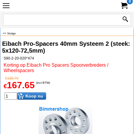
0
<< Vorige
Eibach Pro-Spacers 40mm Systeem 2 (steek:
5x120-72,5mm)
S90-2-20-020*474
Korting op Eibach Pro Spacers Spoorverbreders /
Wheelspacers
€
186.70
167.65
(incl BTW)
€
Koop nu