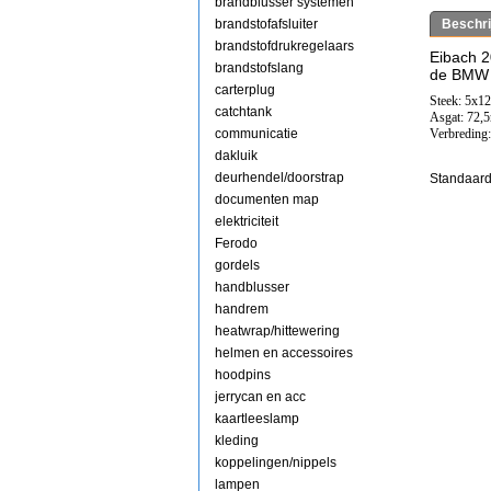
brandblusser systemen
brandstofafsluiter
Beschri
brandstofdrukregelaars
Eibach 
brandstofslang
de BMW 1
carterplug
Steek: 5x1
catchtank
Asgat: 72
communicatie
Verbreding
dakluik
deurhendel/doorstrap
Standaard
documenten map
elektriciteit
Ferodo
gordels
handblusser
handrem
heatwrap/hittewering
helmen en accessoires
hoodpins
jerrycan en acc
kaartleeslamp
kleding
koppelingen/nippels
lampen