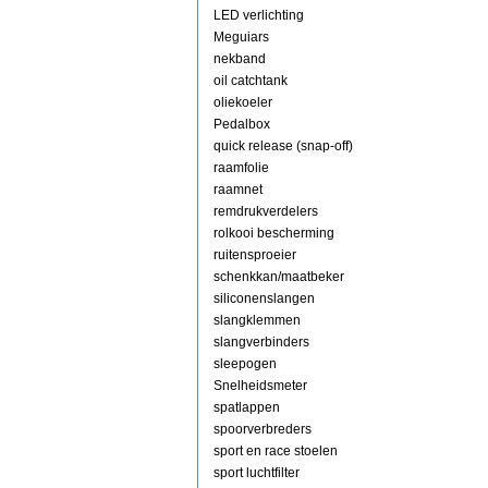
LED verlichting
Meguiars
nekband
oil catchtank
oliekoeler
Pedalbox
quick release (snap-off)
raamfolie
raamnet
remdrukverdelers
rolkooi bescherming
ruitensproeier
schenkkan/maatbeker
siliconenslangen
slangklemmen
slangverbinders
sleepogen
Snelheidsmeter
spatlappen
spoorverbreders
sport en race stoelen
sport luchtfilter