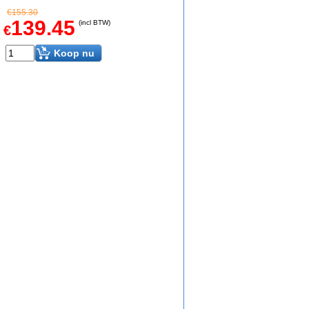
€
155.30
139.45
(incl BTW)
€
Koop nu