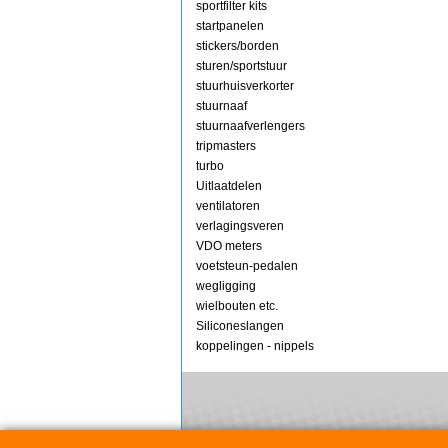
sportfilter kits
startpanelen
stickers/borden
sturen/sportstuur
stuurhuisverkorter
stuurnaaf
stuurnaafverlengers
tripmasters
turbo
Uitlaatdelen
ventilatoren
verlagingsveren
VDO meters
voetsteun-pedalen
wegligging
wielbouten etc.
Siliconeslangen
koppelingen - nippels