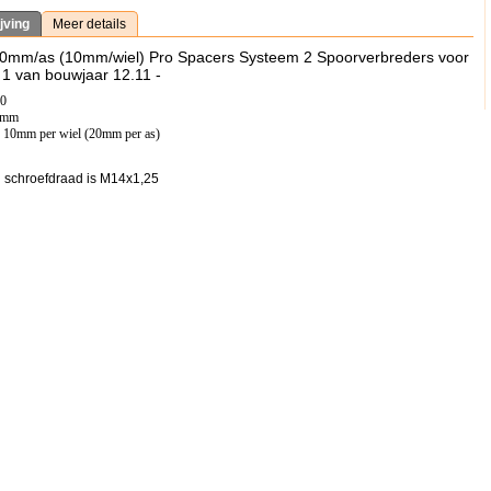
jving
Meer details
20mm/as (10mm/wiel) Pro Spacers Systeem 2 Spoorverbreders voor
 van bouwjaar 12.11 -
20
,5mm
: 10mm per wiel (20mm per as)
 schroefdraad is M14x1,25