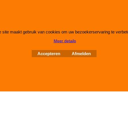
 site maakt gebruik van cookies om uw bezoekerservaring te verbet
Webwinkel gemaakt met
ShopFactory webwinkel
Meer details
software.
Accepteren
Afmelden