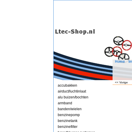
Home
I
<< Vorige
accubakken
airduct/luchtinlaat
alu buizen/bochten
armband
banden/wielen
benzinepomp
benzinetank
benzinefilter