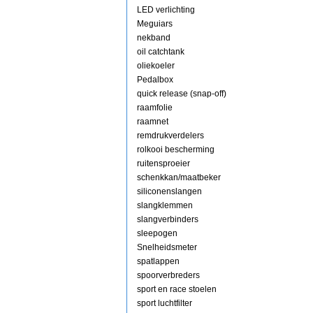
LED verlichting
Meguiars
nekband
oil catchtank
oliekoeler
Pedalbox
quick release (snap-off)
raamfolie
raamnet
remdrukverdelers
rolkooi bescherming
ruitensproeier
schenkkan/maatbeker
siliconenslangen
slangklemmen
slangverbinders
sleepogen
Snelheidsmeter
spatlappen
spoorverbreders
sport en race stoelen
sport luchtfilter