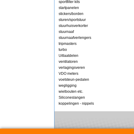
sportfilter kits
startpanelen
stickers/borden
sturen/sportstuur
stuurhuisverkorter
stuurnaaf
stuurnaafverlengers
tripmasters
turbo
Uitlaatdelen
ventilatoren
verlagingsveren
VDO meters
voetsteun-pedalen
wegligging
wielbouten etc.
Siliconeslangen
koppelingen - nippels