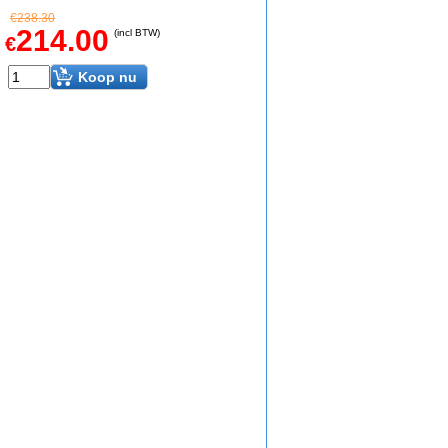
€
238.30
214.00
(incl BTW)
€
Koop nu