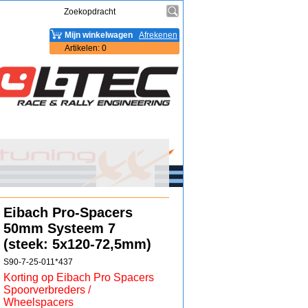
Mijn winkelwagen
Afrekenen
Artikelen
:
0
Eibach Pro-Spacers
50mm Systeem 7
(steek: 5x120-72,5mm)
S90-7-25-011*437
Korting op Eibach Pro Spacers
Spoorverbreders /
Wheelspacers