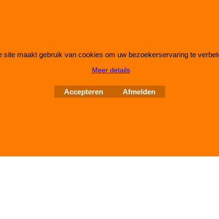
 site maakt gebruik van cookies om uw bezoekerservaring te verbet
Webwinkel gemaakt met
ShopFactory webwinkel
Meer details
software.
Accepteren
Afmelden