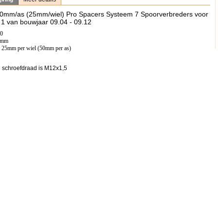
50mm/as (25mm/wiel) Pro Spacers Systeem 7 Spoorverbreders voor
 van bouwjaar 09.04 - 09.12
20
,5mm
: 25mm per wiel (50mm per as)
 schroefdraad is M12x1,5