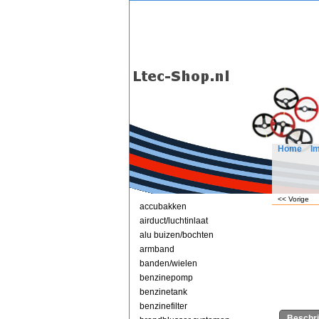
Home
I
<< Vorige
accubakken
airduct/luchtinlaat
alu buizen/bochten
armband
banden/wielen
benzinepomp
benzinetank
benzinefilter
Beschri