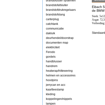
brandblusser systemen
brandstofafsluiter
Eibach 
brandstofdrukregelaars
de BMW 1
brandstofslang
Steek: 5x1
carterplug
Asgat: 72
Verbreding
catchtank
communicatie
Standaard
dakluik
deurhendel/doorstrap
documenten map
elektriciteit
Ferodo
gordels
handblusser
handrem
heatwrap/hittewering
helmen en accessoires
hoodpins
jerrycan en acc
kaartleeslamp
kleding
koppelingen/nippels
lampen