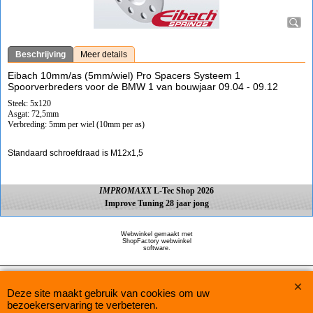
Beschrijving
Meer details
Eibach 10mm/as (5mm/wiel) Pro Spacers Systeem 1
Spoorverbreders voor de BMW 1 van bouwjaar 09.04 - 09.12
Steek: 5x120
Asgat: 72,5mm
Verbreding: 5mm per wiel (10mm per as)
Standaard schroefdraad is M12x1,5
IMPROMAXX
L-Tec Shop 2026
Improve Tuning 28 jaar jong
Webwinkel gemaakt met
ShopFactory webwinkel
software.
Deze site maakt gebruik van cookies om uw
bezoekerservaring te verbeteren.