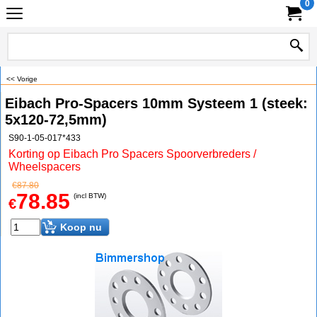
0
<< Vorige
Eibach Pro-Spacers 10mm Systeem 1 (steek:
5x120-72,5mm)
S90-1-05-017*433
Korting op Eibach Pro Spacers Spoorverbreders /
Wheelspacers
€
87.80
78.85
(incl BTW)
€
Koop nu