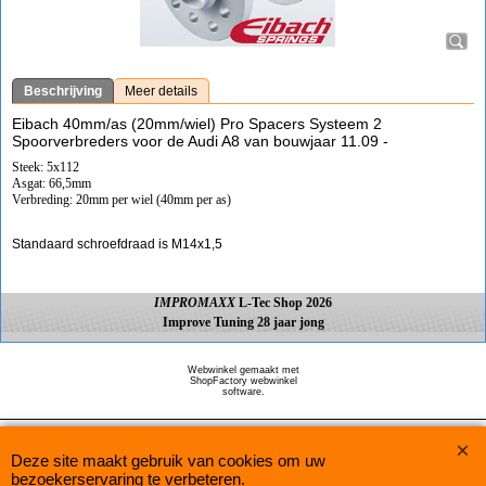
Beschrijving
Meer details
Eibach 40mm/as (20mm/wiel) Pro Spacers Systeem 2
Spoorverbreders voor de Audi A8 van bouwjaar 11.09 -
Steek: 5x112
Asgat: 66,5mm
Verbreding: 20mm per wiel (40mm per as)
Standaard schroefdraad is M14x1,5
IMPROMAXX
L-Tec Shop 2026
Improve Tuning 28 jaar jong
Webwinkel gemaakt met
ShopFactory webwinkel
software.
Deze site maakt gebruik van cookies om uw
bezoekerservaring te verbeteren.