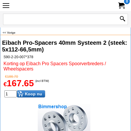
0
<< Vorige
Eibach Pro-Spacers 40mm Systeem 2 (steek:
5x112-66,5mm)
S90-2-20-007*378
Korting op Eibach Pro Spacers Spoorverbreders /
Wheelspacers
€
186.70
167.65
(incl BTW)
€
Koop nu