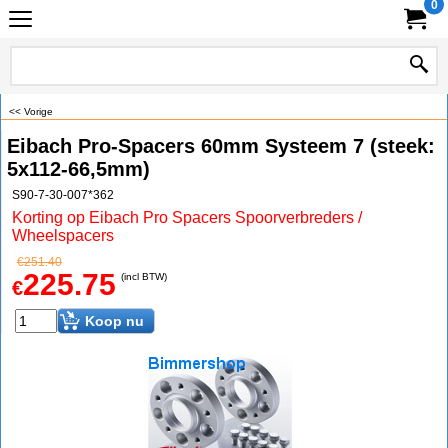
0
<< Vorige
Eibach Pro-Spacers 60mm Systeem 7 (steek:
5x112-66,5mm)
S90-7-30-007*362
Korting op Eibach Pro Spacers Spoorverbreders /
Wheelspacers
€
251.40
225.75
(incl BTW)
€
Koop nu