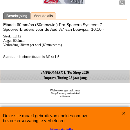
Beschrijving
Meer details
Eibach 60mm/as (30mm/wiel) Pro Spacers Systeem 7
Spoorverbreders voor de Audi A7 van bouwjaar 10.10 -
Steek: 5x112
Asgat: 66,5mm
Verbreding: 30mm per wiel (60mm per as)
Standaard schroefdraad is M14x1,5
IMPROMAXX
L-Tec Shop 2026
Improve Tuning 28 jaar jong
Webwinkel gemaakt met
ShopFactory webwinkel
software.
Deze site maakt gebruik van cookies om uw
bezoekerservaring te verbeteren.
Meer details