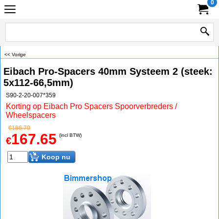
0
<< Vorige
Eibach Pro-Spacers 40mm Systeem 2 (steek:
5x112-66,5mm)
S90-2-20-007*359
Korting op Eibach Pro Spacers Spoorverbreders /
Wheelspacers
€
186.70
167.65
(incl BTW)
€
Koop nu