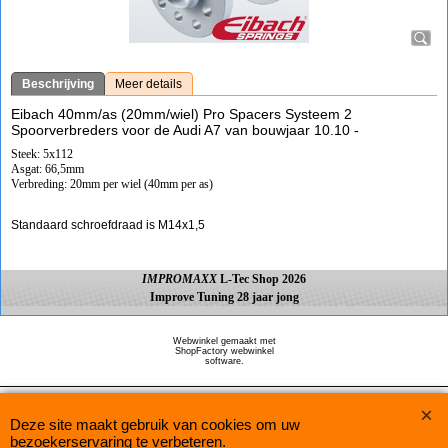
Beschrijving
Meer details
Eibach 40mm/as (20mm/wiel) Pro Spacers Systeem 2
Spoorverbreders voor de Audi A7 van bouwjaar 10.10 -
Steek: 5x112
Asgat: 66,5mm
Verbreding: 20mm per wiel (40mm per as)
Standaard schroefdraad is M14x1,5
IMPROMAXX
L-Tec Shop 2026
Improve Tuning 28 jaar jong
Webwinkel gemaakt met
ShopFactory webwinkel
software.
Deze site maakt gebruik van cookies om uw
bezoekerservaring te verbeteren.