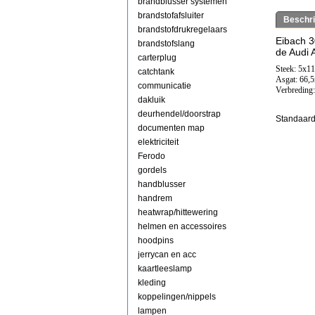
brandblusser systemen
brandstofafsluiter
Beschri
brandstofdrukregelaars
Eibach 
brandstofslang
de Audi 
carterplug
Steek: 5x1
catchtank
Asgat: 66
communicatie
Verbreding
dakluik
deurhendel/doorstrap
Standaard
documenten map
elektriciteit
Ferodo
gordels
handblusser
handrem
heatwrap/hittewering
helmen en accessoires
hoodpins
jerrycan en acc
kaartleeslamp
kleding
koppelingen/nippels
lampen