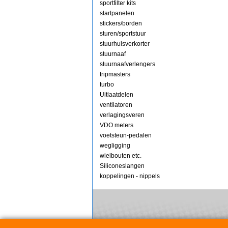
sportfilter kits
startpanelen
stickers/borden
sturen/sportstuur
stuurhuisverkorter
stuurnaaf
stuurnaafverlengers
tripmasters
turbo
Uitlaatdelen
ventilatoren
verlagingsveren
VDO meters
voetsteun-pedalen
wegligging
wielbouten etc.
Siliconeslangen
koppelingen - nippels