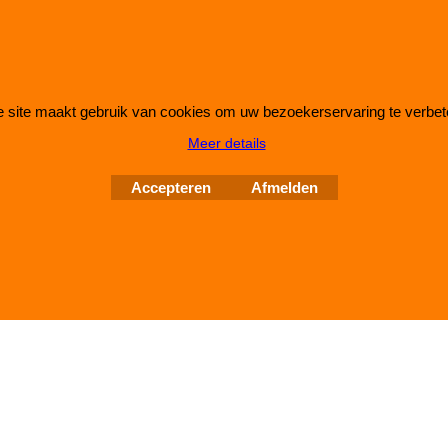
 site maakt gebruik van cookies om uw bezoekerservaring te verbet
Webwinkel gemaakt met
ShopFactory webwinkel
Meer details
software.
Accepteren
Afmelden