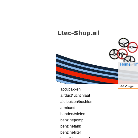
Home
I
<< Vorige
accubakken
airduct/luchtinlaat
alu buizen/bochten
armband
banden/wielen
benzinepomp
benzinetank
benzinefilter