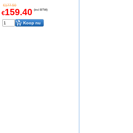
€
177.50
159.40
(incl BTW)
€
Koop nu