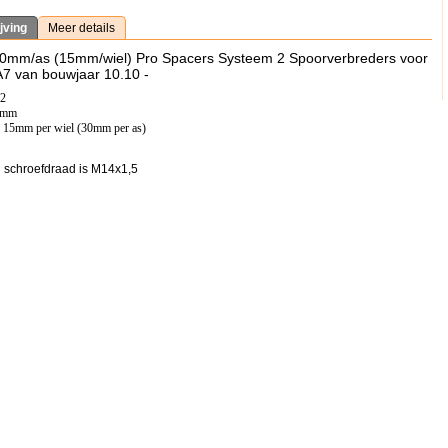
jving
Meer details
30mm/as (15mm/wiel) Pro Spacers Systeem 2 Spoorverbreders voor
A7 van bouwjaar 10.10 -
12
,5mm
: 15mm per wiel (30mm per as)
 schroefdraad is M14x1,5