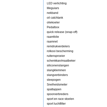
LED verlichting
Meguiars
nekband
oil catchtank
oliekoeler
Pedalbox
quick release (snap-off)
raamfolie
raamnet
remdrukverdelers
rolkooi bescherming
ruitensproeier
schenkkan/maatbeker
siliconenslangen
slangklemmen
slangverbinders
sleepogen
Snelheidsmeter
spatlappen
spoorverbreders
sport en race stoelen
sport luchtfilter