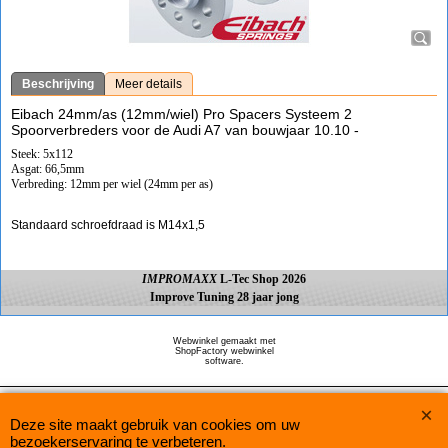
Beschrijving
Meer details
Eibach 24mm/as (12mm/wiel) Pro Spacers Systeem 2
Spoorverbreders voor de Audi A7 van bouwjaar 10.10 -
Steek: 5x112
Asgat: 66,5mm
Verbreding: 12mm per wiel (24mm per as)
Standaard schroefdraad is M14x1,5
IMPROMAXX
L-Tec Shop 2026
Improve Tuning 28 jaar jong
Webwinkel gemaakt met
ShopFactory webwinkel
software.
Deze site maakt gebruik van cookies om uw
bezoekerservaring te verbeteren.