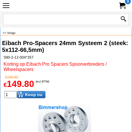
0
<< Vorige
Eibach Pro-Spacers 24mm Systeem 2 (steek:
5x112-66,5mm)
S90-2-12-004*357
Korting op Eibach Pro Spacers Spoorverbreders /
Wheelspacers
€
166.80
149.80
(incl BTW)
€
Koop nu