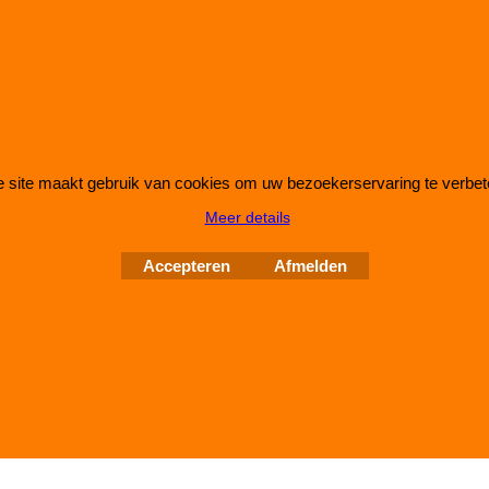
IMPROMAXX
L-Tec Shop 2026
Improve Tuning 28 jaar jong
 site maakt gebruik van cookies om uw bezoekerservaring te verbet
Meer details
Webwinkel gemaakt met
ShopFactory webwinkel
Accepteren
Afmelden
software.