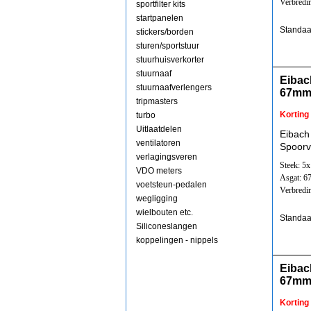
Verbredi
sportfilter kits
startpanelen
Standaa
stickers/borden
sturen/sportstuur
stuurhuisverkorter
stuurnaaf
Eibac
stuurnaafverlengers
67mm
tripmasters
Korting
turbo
Uitlaatdelen
Eibach
ventilatoren
Spoorv
verlagingsveren
Steek: 5
VDO meters
Asgat: 
voetsteun-pedalen
Verbredi
wegligging
wielbouten etc.
Standaa
Siliconeslangen
koppelingen - nippels
Eibac
67mm
Korting