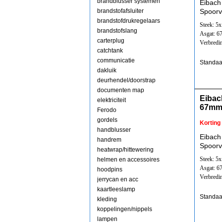
brandblusser systemen
Eibach
brandstofafsluiter
Spoorv
brandstofdrukregelaars
Steek: 5
brandstofslang
Asgat: 
carterplug
Verbredi
catchtank
communicatie
Standaa
dakluik
deurhendel/doorstrap
documenten map
Eibac
elektriciteit
67mm
Ferodo
gordels
Korting
handblusser
Eibach
handrem
Spoorv
heatwrap/hittewering
Steek: 5
helmen en accessoires
Asgat: 
hoodpins
Verbredi
jerrycan en acc
kaartleeslamp
Standaa
kleding
koppelingen/nippels
lampen