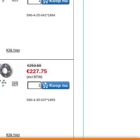
Koop nu
S90-4-25-041*1864
Klik hier
€
253.60
€
227.75
(incl BTW)
Koop nu
S90-4-30-037*1865
Klik hier