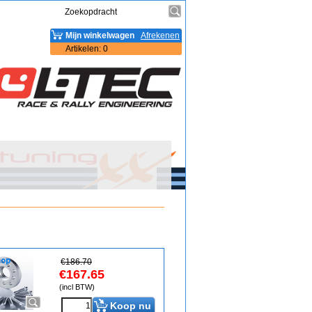
Mijn winkelwagen
Afrekenen
Artikelen
:
0
€
186.70
€
167.65
(incl BTW)
Koop nu