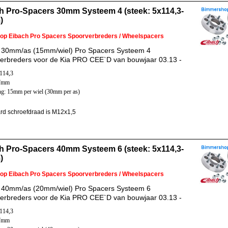
h Pro-Spacers 30mm Systeem 4 (steek: 5x114,3-
)
 op Eibach Pro Spacers Spoorverbreders / Wheelspacers
 30mm/as (15mm/wiel) Pro Spacers Systeem 4
erbreders voor de Kia PRO CEE`D van bouwjaar 03.13 -
x114,3
67mm
ng: 15mm per wiel (30mm per as)
rd schroefdraad is M12x1,5
h Pro-Spacers 40mm Systeem 6 (steek: 5x114,3-
)
 op Eibach Pro Spacers Spoorverbreders / Wheelspacers
 40mm/as (20mm/wiel) Pro Spacers Systeem 6
erbreders voor de Kia PRO CEE`D van bouwjaar 03.13 -
x114,3
67mm