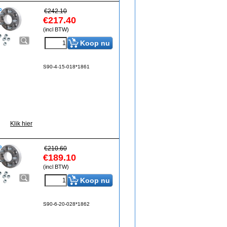
€
242.10
€
217.40
(incl BTW)
Koop nu
S90-4-15-018*1861
Klik hier
€
210.60
€
189.10
(incl BTW)
Koop nu
S90-6-20-028*1862