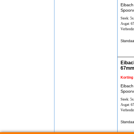
Eibach
Spoorv
Steek: 5
Asgat: 
Verbredi
Standaa
Eibac
67mm
Korting
Eibach
Spoorv
Steek: 5
Asgat: 
Verbredi
Standaa