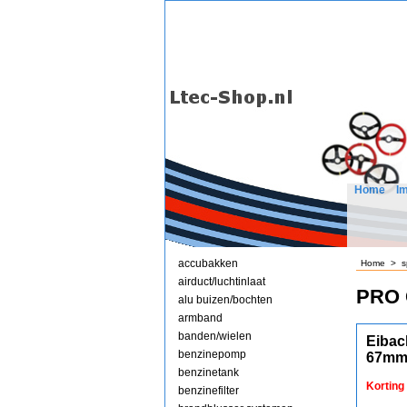
Home
I
accubakken
Home
>
s
airduct/luchtinlaat
PRO 
alu buizen/bochten
armband
banden/wielen
Eibac
benzinepomp
67mm
benzinetank
Korting
benzinefilter