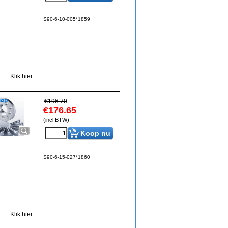
S90-6-10-005*1859
Klik hier
€
196.70
€
176.65
(incl BTW)
Koop nu
S90-6-15-027*1860
Klik hier