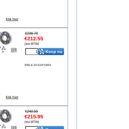
Klik hier
€
236.70
€
212.55
(incl BTW)
Koop nu
S90-4-20-024*1863
Klik hier
€
240.50
€
215.95
(incl BTW)