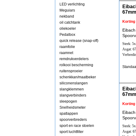
LED verlichting
Eibac
Meguiars
67mm
nekband
Korting
oil catchtank
oliekoeler
Eibach
Pedalbox
Spoorv
quick release (snap-off)
Steek: 5
raamfolie
Asgat: 
raamnet
Verbredi
remdrukverdelers
rolkooi bescherming
Standaa
ruitensproeier
schenkkan/maatbeker
siliconenslangen
Eibac
slangklemmen
67mm
slangverbinders
sleepogen
Korting
Snelheidsmeter
Eibach
spatlappen
Spoorv
spoorverbreders
sport en race stoelen
Steek: 5
Asgat: 
sport luchtfilter