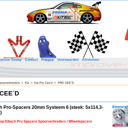
mprove Tuning
Contact
Privacy
Voorwaarden
Afrekenen
poorverbreders
>
Kia
>
Kia Pro Cee'd
>
PRO CEE´D
CEE´D
h Pro-Spacers 20mm Systeem 6 (steek: 5x114,3-
)
 op Eibach Pro Spacers Spoorverbreders / Wheelspacers