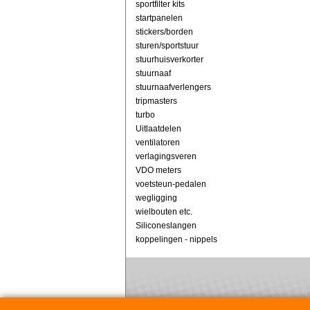
sportfilter kits
startpanelen
stickers/borden
sturen/sportstuur
stuurhuisverkorter
stuurnaaf
stuurnaafverlengers
tripmasters
turbo
Uitlaatdelen
ventilatoren
verlagingsveren
VDO meters
voetsteun-pedalen
wegligging
wielbouten etc.
Siliconeslangen
koppelingen - nippels