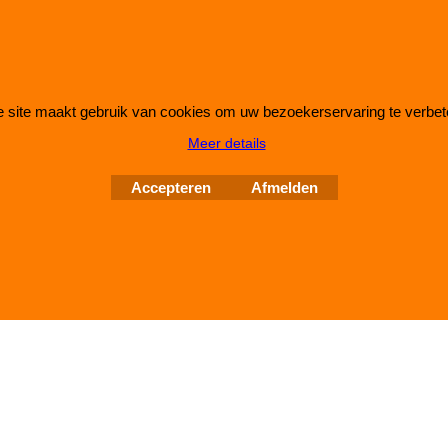
 site maakt gebruik van cookies om uw bezoekerservaring te verbet
Webwinkel gemaakt met
ShopFactory webwinkel
Meer details
software.
Accepteren
Afmelden