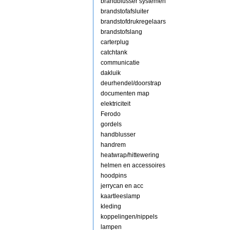
brandblusser systemen
brandstofafsluiter
brandstofdrukregelaars
brandstofslang
carterplug
catchtank
communicatie
dakluik
deurhendel/doorstrap
documenten map
elektriciteit
Ferodo
gordels
handblusser
handrem
heatwrap/hittewering
helmen en accessoires
hoodpins
jerrycan en acc
kaartleeslamp
kleding
koppelingen/nippels
lampen