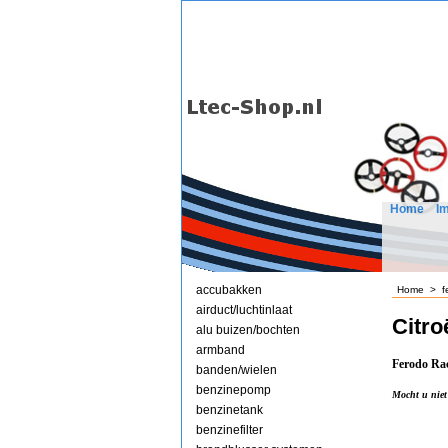
Home
I
accubakken
Home
>
f
airduct/luchtinlaat
Citro
alu buizen/bochten
armband
Ferodo Rac
banden/wielen
benzinepomp
Mocht u niet
benzinetank
benzinefilter