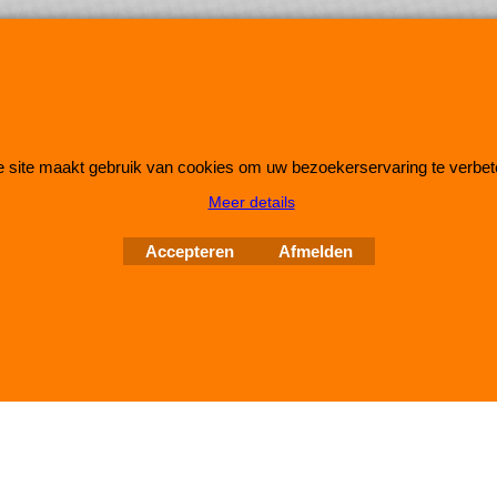
 site maakt gebruik van cookies om uw bezoekerservaring te verbet
Webwinkel gemaakt met
ShopFactory webwinkel
Meer details
software.
Accepteren
Afmelden