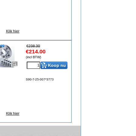
Klik hier
€
238.30
€
214.00
(incl BTW)
Koop nu
S90-7-25-007*3773
Klik hier