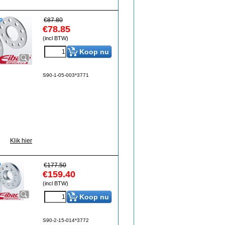
€
87.80
€
78.85
(incl BTW)
Koop nu
S90-1-05-003*3771
Klik hier
€
177.50
€
159.40
(incl BTW)
Koop nu
S90-2-15-014*3772