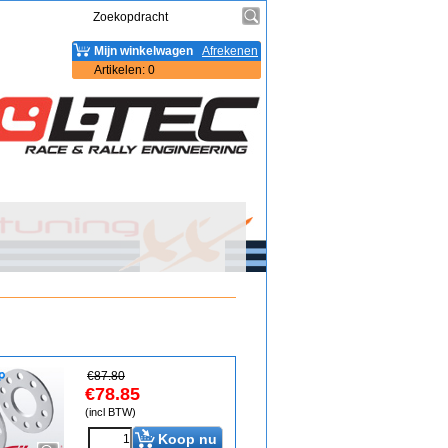
Mijn winkelwagen
Afrekenen
Artikelen
:
0
€
87.80
€
78.85
(incl BTW)
Koop nu