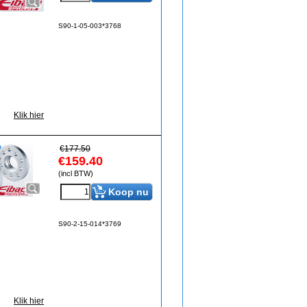
S90-1-05-003*3768
Klik hier
€
177.50
€
159.40
(incl BTW)
Koop nu
S90-2-15-014*3769
Klik hier