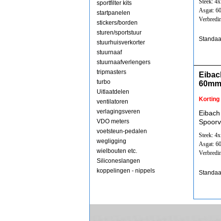
Steek: 4
sportfilter kits
Asgat: 
startpanelen
Verbredi
stickers/borden
sturen/sportstuur
Standaa
stuurhuisverkorter
stuurnaaf
stuurnaafverlengers
tripmasters
Eibac
turbo
60mm
Uitlaatdelen
Korting
ventilatoren
verlagingsveren
Eibach
VDO meters
Spoorv
voetsteun-pedalen
Steek: 4
wegligging
Asgat: 
wielbouten etc.
Verbredi
Siliconeslangen
koppelingen - nippels
Standaa