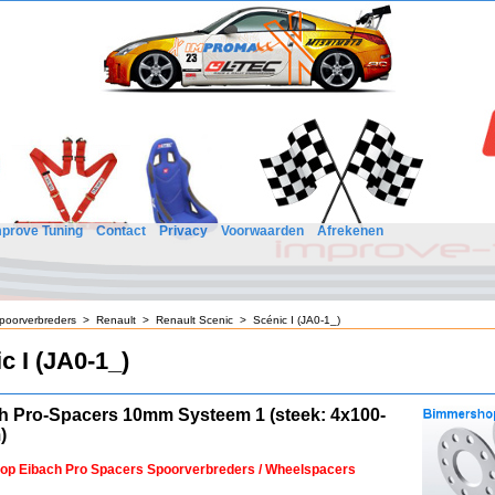
mprove Tuning
Contact
Privacy
Voorwaarden
Afrekenen
poorverbreders
>
Renault
>
Renault Scenic
>
Scénic I (JA0-1_)
c I (JA0-1_)
h Pro-Spacers 10mm Systeem 1 (steek: 4x100-
)
 op Eibach Pro Spacers Spoorverbreders / Wheelspacers