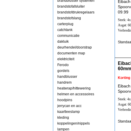
brandblusser systemen
Eibach
brandstofafsluiter
Spoorv
09.99
brandstofdrukregelaars
brandstofslang
Steek: 4
carterplug
Asgat: 
catchtank
Verbredi
communicatie
dakluik
Standaa
deurhendel/doorstrap
documenten map
elektriciteit
Eibac
Ferodo
60mm
gordels
handblusser
Korting
handrem
Eibach
heatwrap/hittewering
Spoorv
helmen en accessoires
Steek: 4
hoodpins
Asgat: 
jerrycan en acc
Verbredi
kaartleeslamp
kleding
Standaa
koppelingen/nippels
lampen