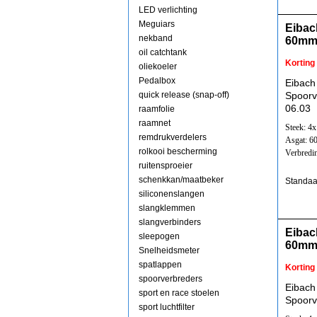
LED verlichting
Meguiars
Eibac
nekband
60mm
oil catchtank
Korting
oliekoeler
Pedalbox
Eibach
quick release (snap-off)
Spoorv
06.03
raamfolie
raamnet
Steek: 4
remdrukverdelers
Asgat: 
rolkooi bescherming
Verbredi
ruitensproeier
schenkkan/maatbeker
Standaa
siliconenslangen
slangklemmen
slangverbinders
Eibac
sleepogen
60mm
Snelheidsmeter
spatlappen
Korting
spoorverbreders
Eibach
sport en race stoelen
Spoorv
sport luchtfilter