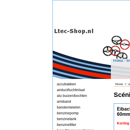
Home
I
accubakken
Home
>
s
airduct/luchtinlaat
Scéni
alu buizen/bochten
armband
banden/wielen
Eibac
benzinepomp
60mm
benzinetank
Korting
benzinefilter