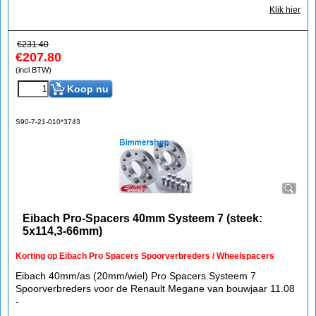
Klik hier
€
231.40
€
207.80
(incl BTW)
Koop nu
S90-7-21-010*3743
Eibach Pro-Spacers 40mm Systeem 7 (steek:
5x114,3-66mm)
Korting op Eibach Pro Spacers Spoorverbreders / Wheelspacers
Eibach 40mm/as (20mm/wiel) Pro Spacers Systeem 7
Spoorverbreders voor de Renault Megane van bouwjaar 11.08
-