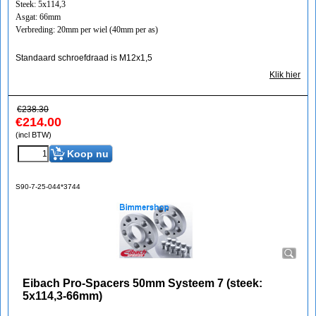
Steek: 5x114,3
Asgat: 66mm
Verbreding: 20mm per wiel (40mm per as)
Standaard schroefdraad is M12x1,5
Klik hier
€
238.30
€
214.00
(incl BTW)
Koop nu
S90-7-25-044*3744
Eibach Pro-Spacers 50mm Systeem 7 (steek:
5x114,3-66mm)