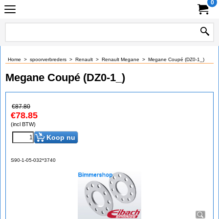
0
Home
>
spoorverbreders
>
Renault
>
Renault Megane
>
Megane Coupé (DZ0-1_)
Megane Coupé (DZ0-1_)
€
87.80
€
78.85
(incl BTW)
Koop nu
S90-1-05-032*3740