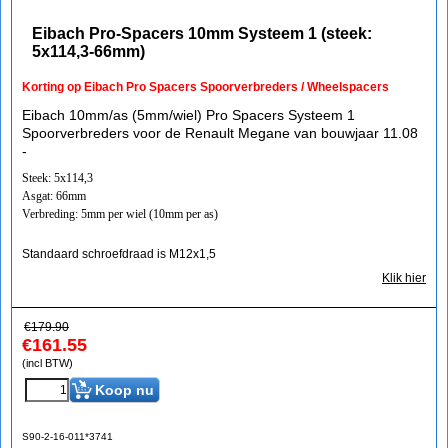
Eibach Pro-Spacers 10mm Systeem 1 (steek:
5x114,3-66mm)
Korting op Eibach Pro Spacers Spoorverbreders / Wheelspacers
Eibach 10mm/as (5mm/wiel) Pro Spacers Systeem 1
Spoorverbreders voor de Renault Megane van bouwjaar 11.08
-
Steek: 5x114,3
Asgat: 66mm
Verbreding: 5mm per wiel (10mm per as)
Standaard schroefdraad is M12x1,5
Klik hier
€
179.90
€
161.55
(incl BTW)
Koop nu
S90-2-16-011*3741