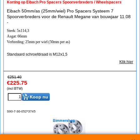
Korting op Eibach Pro Spacers Spoorverbreders / Wheelspacers
Eibach 50mm/as (25mm/wiel) Pro Spacers Systeem 7
Spoorverbreders voor de Renault Megane van bouwjaar 11.08
-
Steek: 5x114,3
Asgat: 66mm
Verbreding: 25mm per wiel (50mm per as)
Standaard schroefdraad is M12x1,5
Klik hier
€
251.40
€
225.75
(incl BTW)
Koop nu
S90-7-30-052*3745